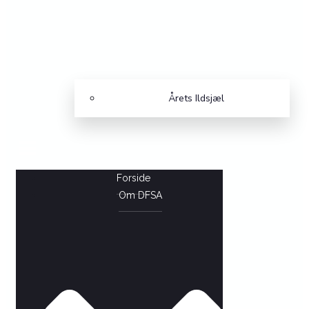
Årets Ildsjæl
Forside
Om DFSA