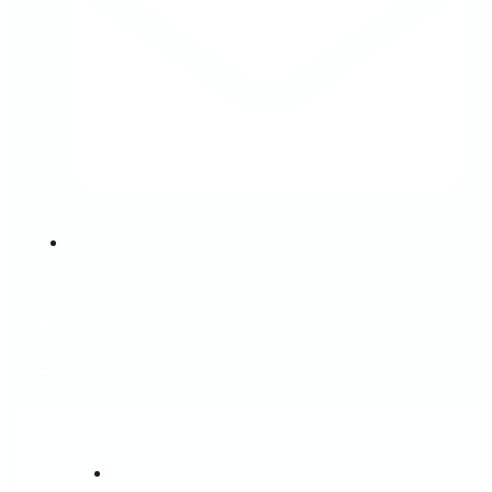
dfsa@dfsa-strongman.dk
FORSIDE