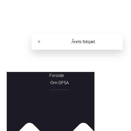
Årets Ildsjæl
Forside
Om DFSA