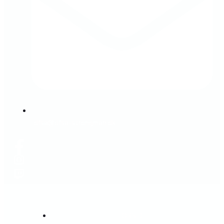
dfsa@dfsa-strongman.dk
FORSIDE